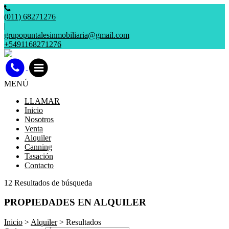
(011) 68271276
|
grupopuntalesinmobiliaria@gmail.com
+5491168271276
MENÚ
LLAMAR
Inicio
Nosotros
Venta
Alquiler
Canning
Tasación
Contacto
12 Resultados de búsqueda
PROPIEDADES EN ALQUILER
Inicio
>
Alquiler
> Resultados