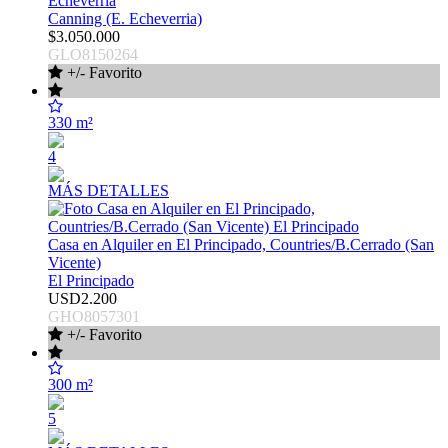
Echeverria
Canning (E. Echeverria)
$3.050.000
GLO8150264
+/- Favorito
330 m²
4
MÁS DETALLES
Casa en Alquiler en El Principado, Countries/B.Cerrado (San
Vicente)
El Principado
USD2.200
GHO8057301
+/- Favorito
300 m²
5